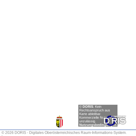
Einträge
©
DORIS
.
Kein
anzeigen
Rechtsanspruch aus
Karte ableitbar.
Zurück
Kommerzielle Nutzung
unzulässig.
Nächste
Nutzungsbedingungen
© 2026 DORIS - Digitales Oberösterreichisches Raum-Informations-System.
0