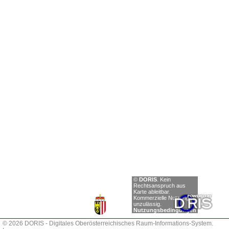
Einträge
©
DORIS
.
Kein
anzeigen
Rechtsanspruch aus
Karte ableitbar.
Zurück
Kommerzielle Nutzung
unzulässig.
Nächste
Nutzungsbedingungen
© 2026 DORIS - Digitales Oberösterreichisches Raum-Informations-System.
0