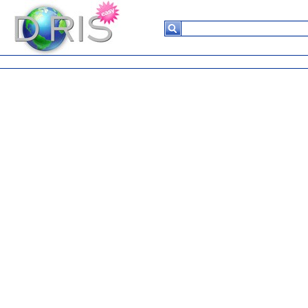
Suchergebnisse
Keine
Daten in
der
Tabelle
vorhanden