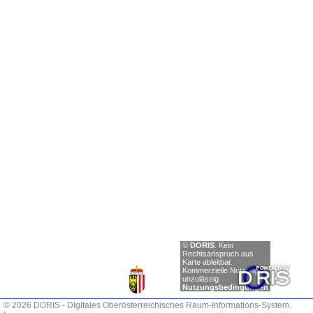
Einträge
©
DORIS
.
Kein
anzeigen
Rechtsanspruch aus
Karte ableitbar.
Zurück
Kommerzielle Nutzung
unzulässig.
Nächste
Nutzungsbedingungen
© 2026 DORIS - Digitales Oberösterreichisches Raum-Informations-System.
0