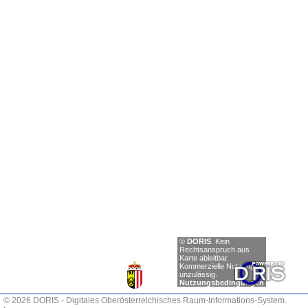
Einträge
©
DORIS
.
Kein
anzeigen
Rechtsanspruch aus
Karte ableitbar.
Zurück
Kommerzielle Nutzung
unzulässig.
Nächste
Nutzungsbedingungen
© 2026 DORIS - Digitales Oberösterreichisches Raum-Informations-System.
0