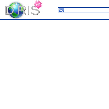
Suchergebnisse
Keine
Daten in
der
Tabelle
vorhanden