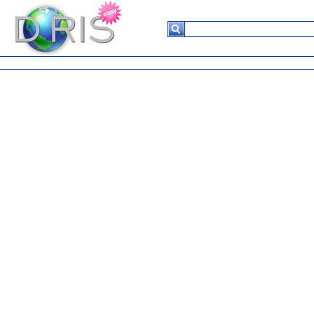
Suchergebnisse
Keine
Daten in
der
Tabelle
vorhanden