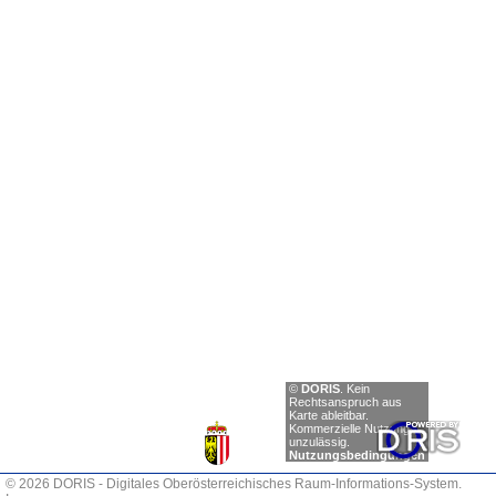
Einträge
©
DORIS
.
Kein
anzeigen
Rechtsanspruch aus
Karte ableitbar.
Zurück
Kommerzielle Nutzung
unzulässig.
Nächste
Nutzungsbedingungen
© 2026 DORIS - Digitales Oberösterreichisches Raum-Informations-System.
0