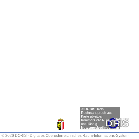
Einträge
©
DORIS
.
Kein
anzeigen
Rechtsanspruch aus
Karte ableitbar.
Zurück
Kommerzielle Nutzung
unzulässig.
Nächste
Nutzungsbedingungen
© 2026 DORIS - Digitales Oberösterreichisches Raum-Informations-System.
0