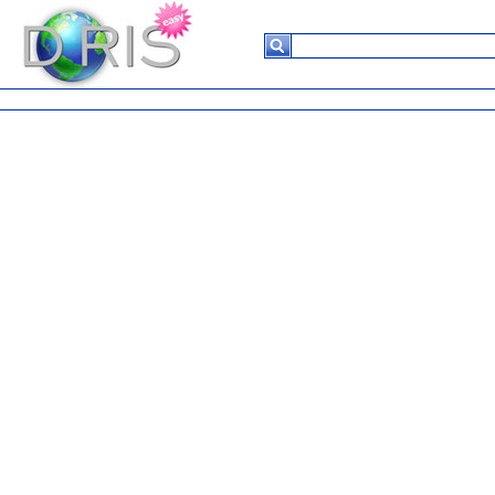
Suchergebnisse
Keine
Daten in
der
Tabelle
vorhanden