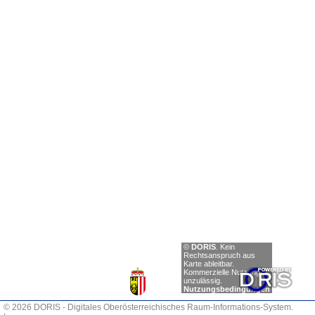
Einträge
©
DORIS
.
Kein
anzeigen
Rechtsanspruch aus
Karte ableitbar.
Zurück
Kommerzielle Nutzung
unzulässig.
Nächste
Nutzungsbedingungen
© 2026 DORIS - Digitales Oberösterreichisches Raum-Informations-System.
0