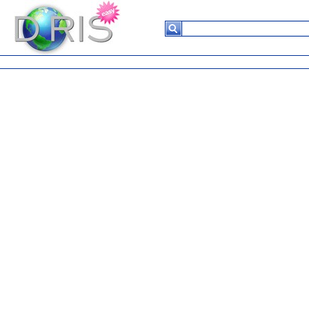
Suchergebnisse
Keine
Daten in
der
Tabelle
vorhanden